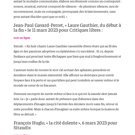
autant le moindre commentaire, élabore secrètement comme un contrepoint :
sonore, musical, surtout composé de silences – de plusieurs silences, non de
recouvrement, mais en compagnie, provoquant des éclaircissements, sans
pour autant élucider quoi que ce soit). »
Jean-Paul Gavard-Perret, « Laure Gauthier, du début à
la fin » le 11 mars 2023 pour Critiques libres :
voir en ligne
Extrait : « En huit chants Laure Gauthier rassemble divers états qui au fil des
âges et des passions adoptives ou éphémères s’y succèdent . Et ce, depuis
l’enfance qui pourtant tente d’échapper que bien que mal à l’engloutissement et
jusqu’aux confins de la vie.
L’auteure tente de trouver le mot clé sortant des aphasies premières et
dernières dans le marais existentiel. Elle affirme sa résistance pour ouvrir
l’espace face à la perte et un quotidien qui peut toutefois se sauver même si le
monde ne cesse de se fracasser.
Demeure un espoir de survie même si face à ce qui est la nausée n’est jamais
loin. Le « je » parle donc autant de présence que d’absence dans des
déplacements d’images jusqu’à l’arrivée des derniers mots sans fin, retour ni
suite possible. Mais à chacun d’imaginer sa suite même lorsque la maison de
l’être se détruit. »
François Huglo, « la cité dolente », 6 mars 2023 pour
Sitaudis