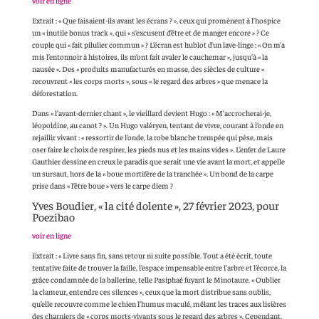
voir en ligne
Extrait : « Que faisaient-ils avant les écrans ? », ceux qui promènent à l’hospice
un « inutile bonus track », qui « s’excusent d’être et de manger encore » ? Ce
couple qui « fait pilulier commun » ? L’écran est hublot d’un lave-linge : « On m’a
mis l’entonnoir à histoires, ils m’ont fait avaler le cauchemar », jusqu’à « la
nausée ». Des « produits manufacturés en masse, des siècles de culture »
recouvrent « les corps morts », sous « le regard des arbres » que menace la
déforestation.
Dans « l’avant-dernier chant », le vieillard devient Hugo : « M’accrocherai-je,
léopoldine, au canot ? ». Un Hugo valéryen, tentant de vivre, courant à l’onde en
rejaillir vivant : « ressortir de l’onde, la robe blanche trempée qui pèse, mais
oser faire le choix de respirer, les pieds nus et les mains vides ». L’enfer de Laure
Gauthier dessine en creux le paradis que serait une vie avant la mort, et appelle
un sursaut, hors de la « boue mortifère de la tranchée ». Un bond de la carpe
prise dans « l’être boue » vers le carpe diem ?
Yves Boudier, « la cité dolente », 27 février 2023, pour
Poezibao
voir en ligne
Extrait : « Livre sans fin, sans retour ni suite possible. Tout a été écrit, toute
tentative faite de trouver la faille, l’espace impensable entre l’arbre et l’écorce, la
grâce condamnée de la ballerine, telle Pasiphaé fuyant le Minotaure. « Oublier
la clameur, entendre ces silences », ceux que la mort distribue sans oublis,
qu’elle recouvre comme le chien l’humus maculé, mêlant les traces aux lisières
des charniers de « corps morts-vivants sous le regard des arbres ». Cependant,