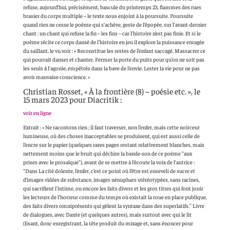
refuse, aujourd’hui, précisément, bascule du printemps 23, flammes des rues
brasier du corps multiple – le texte nous enjoint à la poursuite. Poursuite
quand rien ne cesse le poème qui s’achève, geste de l’épopée, sur l’avant-dernier
chant : un chant qui refuse la fin – les fins – car l’histoire n’est pas finie. Et si le
poème récite ce corps dansé de l’histoire en jeu il explore la puissance enragée
du saillant, le vu.voir : « Reconstitue les restes de l’enfant saccagé. Massacrer ce
qui pourrait danser et chanter. Fermer la porte du puits pour qu’on ne soit pas
les seuls à l’agonie, empêtrés dans la bave de l’envie. Lester la vie pour ne pas
avoir mauvaise conscience. »
Christian Rosset, « À la frontière (8) – poésie etc. », le
15 mars 2023 pour Diacritik :
voir en ligne
Extrait : « Ne racontons rien ; il faut traverser, non l’enfer, mais cette noirceur
lumineuse, où des choses inacceptables se produisent, qui est aussi celle de
l’encre sur le papier (quelques rares pages restant relativement blanches, mais
nettement moins que le bruit qui déchire la bande-son de ce poème “aux
prises avec le prosaïque”), avant de se mettre à l’écoute la voix de l’autrice :
“Dans La cité dolente, l’enfer, c’est ce point où l’être est enseveli de sucre et
d’images vidées de substance, images nénuphars stéréotypées, sans racines,
qui sacrifient l’intime, ou encore les faits divers et les gros titres qui font jouir
les lecteurs de l’horreur comme du temps où existait la roue en place publique,
des faits divers omniprésents qui gèlent la syntaxe dans des superlatifs.” Livre
de dialogues, avec Dante (et quelques autres), mais surtout avec qui le lit
(lisant, donc enregistrant, la tête produit du mixage et, sans énoncer pour