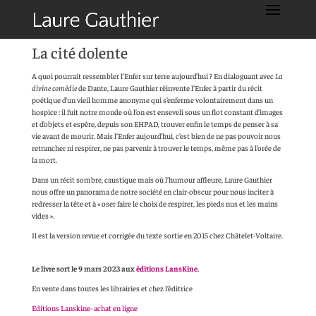
La cité dolente
A quoi pourrait ressembler l’Enfer sur terre aujourd’hui ? En dialoguant avec
La
divine comédie
de Dante, Laure Gauthier réinvente l’Enfer à partir du récit
poétique d’un vieil homme anonyme qui s’enferme volontairement dans un
hospice : il fuit notre monde où l’on est enseveli sous un flot constant d’images
et d’objets et espère, depuis son EHPAD, trouver enfin le temps de penser à sa
vie avant de mourir. Mais l’Enfer aujourd’hui, c’est bien de ne pas pouvoir nous
retrancher ni respirer, ne pas parvenir à trouver le temps, même pas à l’orée de
la mort.
Dans un récit sombre, caustique mais où l’humour affleure, Laure Gauthier
nous offre un panorama de notre société en clair-obscur pour nous inciter à
redresser la tête et à « oser faire le choix de respirer, les pieds nus et les mains
vides ».
Il est la version revue et corrigée du texte sortie en 2015 chez Châtelet-Voltaire.
Le livre sort le 9 mars 2023 aux
éditions LansKine
.
En vente dans toutes les librairies et chez l’éditrice
Editions Lanskine- achat en ligne