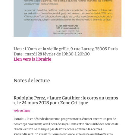
Lieu : L’Ours et la vieille grille, 9 rue Larrey, 75005 Paris
Date : mardi 28 février de 19h30 à 20h30
Lien vers la librairie
Notes de lecture
Rodolphe Perez, « Laure Gauthier : le corps au temps
», le 24 mars 2023 pour Zone Critique
voir en ligne
Extrait : « Et ce désir de danser nos propres morts, éructer encore un peu de
nos corps caverneux, vers l’hors de soi/r. Dans cette circularité des cercles de
l’Enfer – et l’on ne manque pas de voir encore combien les cercles
s’agrandissent, où surgit toujours la violence, et le geste qui l’étouffe et la