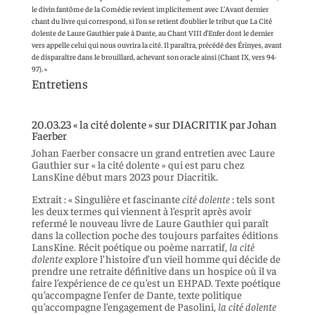
le divin fantôme de la Comédie revient implicitement avec L’Avant dernier
chant du livre qui correspond, si l’on se retient d’oublier le tribut que La Cité
dolente de Laure Gauthier paie à Dante, au Chant VIII d’Enfer dont le dernier
vers appelle celui qui nous ouvrira la cité. Il paraîtra, précédé des Érinyes, avant
de disparaître dans le brouillard, achevant son oracle ainsi (Chant IX, vers 94-
97). »
Entretiens
20.03.23 « la cité dolente » sur DIACRITIK par Johan
Faerber
Johan Faerber consacre un grand entretien avec Laure
Gauthier sur « la cité dolente » qui est paru chez
LansKine début mars 2023 pour Diacritik.
Extrait : « Singulière et fascinante
cité dolente
: tels sont
les deux termes qui viennent à l’esprit après avoir
refermé le nouveau livre de Laure Gauthier qui paraît
dans la collection poche des toujours parfaites éditions
LansKine. Récit poétique ou poème narratif,
la cité
dolente
explore l’histoire d’un vieil homme qui décide de
prendre une retraite définitive dans un hospice où il va
faire l’expérience de ce qu’est un EHPAD. Texte poétique
qu’accompagne l’enfer de Dante, texte politique
qu’accompagne l’engagement de Pasolini,
la cité dolente