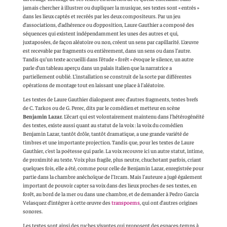
jamais chercher à illustrer ou dupliquer la musique, ses textes sont « entrés »
dans les lieux captés et recréés par les deux compositeurs. Par un jeu
d’associations, d’adhérence ou d’opposition, Laure Gauthier a composé des
séquences qui existent indépendamment les unes des autres et qui,
juxtaposées, de façon aléatoire ou non, créent un sens par capillarité. L’œuvre
est recevable par fragments ou entièrement, dans un sens ou dans l’autre.
Tandis qu’un texte accueilli dans l’étude « forêt » évoque le silence, un autre
parle d’un tableau aperçu dans un palais italien que la narratrice a
partiellement oublié. L’installation se construit de la sorte par différentes
opérations de montage tout en laissant une place à l’aléatoire.
Les textes de Laure Gauthier dialoguent avec d’autres fragments, textes brefs
de C. Tarkos ou de G. Perec, dits par le comédien et metteur en scène
Benjamin Lazar
. L’écart qui est volontairement maintenu dans l’hétérogénéité
des textes, existe aussi quant au statut de la voix : la voix du comédien
Benjamin Lazar, tantôt drôle, tantôt dramatique, a une grande variété de
timbres et une importante projection. Tandis que, pour les textes de Laure
Gauthier, c’est la poétesse qui parle. La voix recouvre ici un autre statut, intime,
de proximité au texte. Voix plus fragile, plus neutre, chuchotant parfois, criant
quelques fois, elle a été, comme pour celle de Benjamin Lazar, enregistrée pour
partie dans la chambre anéchoïque de l’Ircam. Mais l’auteure a jugé également
important de pouvoir capter sa voix dans des lieux proches de ses textes, en
forêt, au bord de la mer ou dans une chambre, et de demander à Pedro Garcia
Velasquez d’intégrer à cette œuvre des
transpoems
, qui ont d’autres origines
sonores.
Les textes sont ainsi des ruches vivantes qui proposent des espaces-temps à