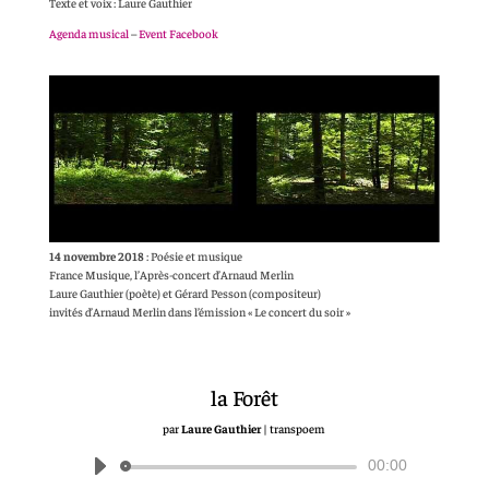
Texte et voix : Laure Gauthier
Agenda musical
–
Event Facebook
14 novembre 2018
: Poésie et musique
France Musique, l’Après-concert d’Arnaud Merlin
Laure Gauthier (poète) et Gérard Pesson (compositeur)
invités d’Arnaud Merlin dans l’émission « Le concert du soir »
la Forêt
par
Laure Gauthier
|
transpoem
00:00
Lecteur
audio