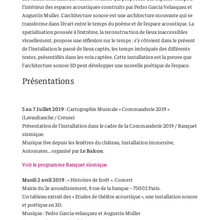
l’intérieur des espaces acoustiques construits par Pedro Garcia Velasquez et
Augustin Muller. L’architecture sonore est une architecture mouvante qui se
transforme dans l’écart entre le temps du poème et de l’espace acoustique. La
spatialisation poussée à l’extrême, la reconstruction de lieux inaccessibles
visuellement, propose une réflexion sur le temps : s’y côtoient dans le présent
de l’installation le passé de lieux captés, les temps imbriqués des différents
textes, présentifiés dans les voix captées. Cette installation est la preuve que
l’architecture sonore 3D peut développer une nouvelle poétique de l’espace.
Présentations
5 au 7 Juillet 2019
: Cartographie Musicale « Commanderie 2019 »
(Lavaufranche / Creuse)
Présentation de l’installation dans le cadre de la Commanderie 2019 / Banquet
sismique.
Musique live depuis les fenêtres du château, Installation immersive,
Automates… organisé par
Le Balcon
.
Voir le programme Banquet sismique
Mardi 2 avril 2019
: « Histoires de forêt ». Concert
Mairie du 2e arrondissement, 8 rue de la banque – 75002 Paris.
Un tableau extrait des « Etudes de théâtre acoustique », une installation sonore
et poétique en 3D.
Musique : Pedro Garcia-velasquez et Augustin Muller