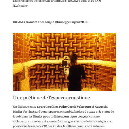
d’une résidence de recherche artistique à l’IRCAM à Paris et au ZKM
(Karlsruhe).
IRCAM. Chambre anéchoïque @Giuseppe Frigeni 2018.
Une poétique de l’espace acoustique
Un dialogue entre
Laure Gauthier
,
Pedro Garcia Velasquez
et
Augustin
Muller
s’est instauré pour repenser, ensemble, la place du texte et le statut de
la voix dans les
Études pour théâtre acoustique
, conçues comme
architecture mouvante et vivante. Ce dialogue a permis de faire « migrer » la
poésie vers les espaces 3D des études, la délivrer pour la faire entrer en