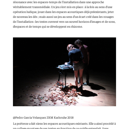
résonance avec les espaces-temps de l’installation dans une approche
véritablement transmédiale. Un jeu s’est mis en place : à la fois au sens d’une
opération ludique, jouer dans les espaces acoustiques déjà préexistants, jeter
de nouveau les dés ; mais aussi un jeu au sens d’un écart créé dans les rouages
de l’installation : les textes ouvrent vers un nouvel horizon d’images et de sons,
d’espaces et de temps qui se développent en rhizome.
@Pedro Garcia Velasquez ZKM Karlsruhe 2018
La poétesse a fait siens les espaces acoustiques existants. Elle a ainsi procédé à
un collage-montage de ses textes en fonction de ce qu’elle entendait. Sans