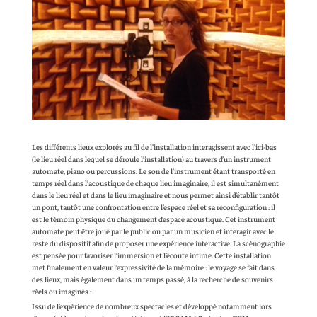
Les différents lieux explorés au fil de l’installation interagissent avec l’ici-bas
(le lieu réel dans lequel se déroule l’installation) au travers d’un instrument
automate, piano ou percussions. Le son de l’instrument étant transporté en
temps réel dans l’acoustique de chaque lieu imaginaire, il est simultanément
dans le lieu réel et dans le lieu imaginaire et nous permet ainsi d’établir tantôt
un pont, tantôt une confrontation entre l’espace réel et sa reconfiguration : il
est le témoin physique du changement d’espace acoustique. Cet instrument
automate peut être joué par le public ou par un musicien et interagir avec le
reste du dispositif afin de proposer une expérience interactive. La scénographie
est pensée pour favoriser l’immersion et l’écoute intime. Cette installation
met finalement en valeur l’expressivité de la mémoire : le voyage se fait dans
des lieux, mais également dans un temps passé, à la recherche de souvenirs
réels ou imaginés :
Issu de l’expérience de nombreux spectacles et développé notamment lors