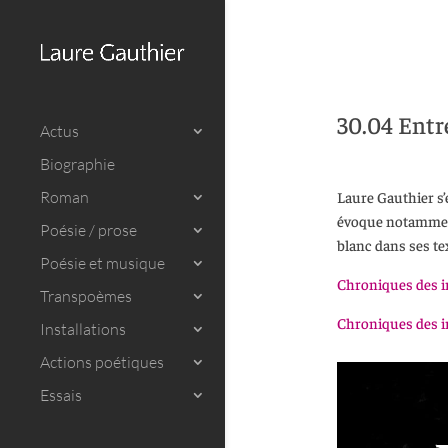
30.04 Entr
Actus
Biographie
Roman
Laure Gauthier s’
évoque notamment «
Poésie / prose
blanc dans ses te
Poésie et musique
Chroniques des i
Transpoèmes
Chroniques des i
Installations
Actions poétiques
Essais