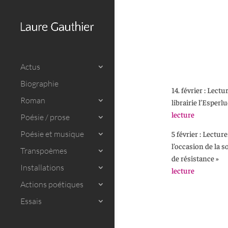
Actus
Biographie
14. février : Lectu
Roman
librairie l’Esperl
lecture
Poésie / prose
5 février : Lectur
Poésie et musique
l’occasion de la s
Transpoèmes
de résistance »
Installations
lecture
Actions poétiques
Essais