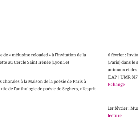
re de « mélusine reloaded » à l’invitation de la
6 février : Invi
uette au Cercle Saint Irénée (Lyon 5e)
(Paris) dans le
animaux et des 
(LAP | UMR 81
es chorales à la Maison de la poésie de Paris à
Echange
ortie de l’anthologie de poésie de Seghers, « l’esprit
1er février : Mu
lecture