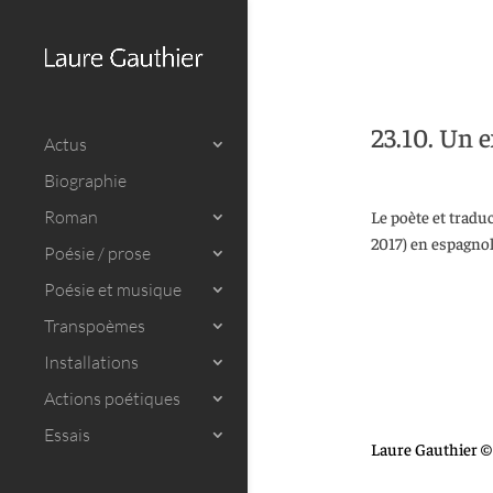
23.10. Un e
Actus
Biographie
Roman
Le poète et tradu
2017) en espagnol
Poésie / prose
Poésie et musique
Transpoèmes
Installations
Actions poétiques
Essais
Laure Gauthier © 