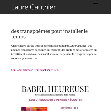
des transpoèmes pour installer le
temps
Une réflexion sur les transpoèmes mis au point par Laure Gauthier : Des
poèmes transgenres poétiques qui migrent : des greffons situationnistes qui
investissent la radio ou des installations et dépassent le clivage entre poésie
sonore et poésie écrite.
Sur Babel heureuse
|
Sur Babel heureuse 5