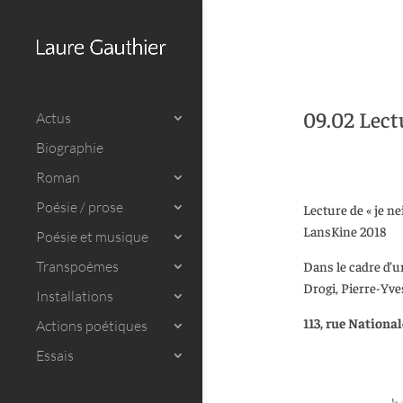
09.02 Lectu
Actus
Biographie
Roman
Poésie / prose
Lecture de « je ne
LansKine 2018
Poésie et musique
Dans le cadre d’un
Transpoèmes
Drogi, Pierre-Yve
Installations
113, rue National
Actions poétiques
Essais