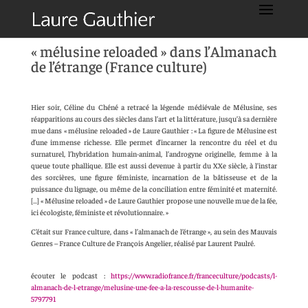
« mélusine reloaded » dans l’Almanach
de l’étrange (France culture)
Hier soir, Céline du Chéné a retracé la légende médiévale de Mélusine, ses
réapparitions au cours des siècles dans l’art et la littérature, jusqu’à sa dernière
mue dans « mélusine reloaded » de Laure Gauthier : « La figure de Mélusine est
d’une immense richesse. Elle permet d’incarner la rencontre du réel et du
surnaturel, l’hybridation humain-animal, l’androgyne originelle, femme à la
queue toute phallique. Elle est aussi devenue à partir du XXe siècle, à l’instar
des sorcières, une figure féministe, incarnation de la bâtisseuse et de la
puissance du lignage, ou même de la conciliation entre féminité et maternité.
[…] « Mélusine reloaded » de Laure Gauthier propose une nouvelle mue de la fée,
ici écologiste, féministe et révolutionnaire. »
C’était sur France culture, dans « l’almanach de l’étrange », au sein des Mauvais
Genres – France Culture de François Angelier, réalisé par Laurent Paulré.
écouter le podcast :
https://www.radiofrance.fr/franceculture/podcasts/l-
almanach-de-l-etrange/melusine-une-fee-a-la-rescousse-de-l-humanite-
5797791