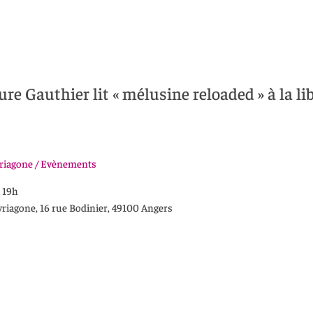
ure Gauthier lit « mélusine reloaded » à la l
yriagone / Evènements
à 19h
Myriagone, 16 rue Bodinier, 49100 Angers