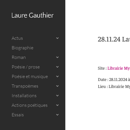
28.11.24 La
Actus
Biographie
Roman
Poésie / prose
Site :
Librairie M
Poésie et musique
Date : 28.11.2024 
Transpoèmes
Lieu : Librairie 
Installations
Actions poétiques
Essais