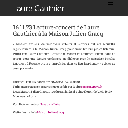
16.11.23 Lecture-concert de Laure
Gauthier à la Maison Julien Gracq
« Pendant dix ans, de nombreux auteurs et autrices ont été accueillis
régulièrement à la Maison Julien Gracq pour travailler leur projet littéraire.
Parmi eux, Laure Gauthier, Christophe Manon et Laurence Vilaine sont de
retour pour une lecture performée en dialogue avec le guitariste Nicolas
Lafourest, à l’énergie brute et impulsive, dans ce lieu inspirant. » – Scènes de
pays, partenaire.
Horaires : jeudi 16 novembre 2023 de 20h30 à 21h30
Tarif : entrée payante, réservation possible sur le site
scenesdepays.fr
Lieu : Maison Julien Gracq, 1, rue du grenier à sel, Saint-Florent-le-Vieil, 49419
Mauges-sur-Loire
Voir l’évènement sur
Pays de la Loire
Visiter le site de la
Maison Julien Gracq