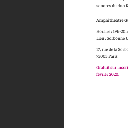
sonores du duo K
Amphithéâtre G
Horaire : 19h-20h
Lieu : Sorbonne 
17, rue de la Sor
75005 Paris
Gratuit sur inscri
février 2020.