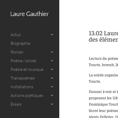
13.02 Laur
Actus
des élémen
Biographie
Roman
Lecture du poème 
Poésie / prose
Tourte, Invenit, 2
Poésie et musique
La soirée organis
Transpoèmes
Tourte.
Installations
Donner à voir et 
Actions poétiques
proposent les 118
Essais
Dominique Tourte
liront leur poème
Alexis Pelletier,