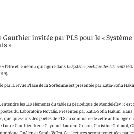
e Gauthier invitée par PLS pour le « Système
ts »
« l’être et le néon » qui figure dans
Le système poétique des éléments
(éd.
019).
ée par la revue
Place de la Sorbonne
est présentée par Katia-Sofia Hak
à entendre les 118 éléments du tableau périodique de Mendeleïev : c’est
 poètes du Laboratoire Novalis. Présentés par Katia-Sofia Hakim, Hans
, quelques-uns des poètes de PLS au sommaire de cette anthologie c
 : Laure Gauthier, Irène Gayraud, Laurent Grison, Christine Guinard, C
 Dominique Quélen et Sanda Voïca. Ces lectures seront ponctuées par le