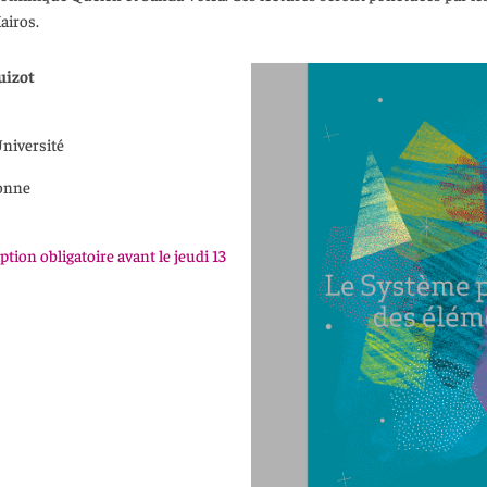
airos.
uizot
Université
bonne
ption obligatoire avant le jeudi 13