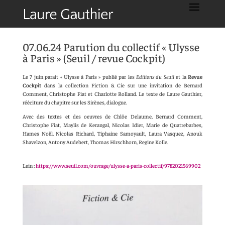
07.06.24 Parution du collectif « Ulysse
à Paris » (Seuil / revue Cockpit)
Le 7 juin parait « Ulysse à Paris » publié par les
Editions du Seuil
et la
Revue
Cockpit
dans la collection Fiction & Cie sur une invitation de Bernard
Comment, Christophe Fiat et Charlotte Rolland. Le texte de Laure Gauthier,
rééciture du chapitre sur les Sirènes, dialogue.
Avec des textes et des oeuvres de Chlöe Delaume, Bernard Comment,
Christophe Fiat, Maylis de Kerangal, Nicolas Idier, Marie de Quatrebarbes,
Hames Noël, Nicolas Richard, Tiphaine Samoyault, Laura Vasquez, Anouk
Shavelzon, Antony Audebert, Thomas Hirschhorn, Regine Kolle.
Lein :
https://www.seuil.com/ouvrage/ulysse-a-paris-collectif/9782021569902