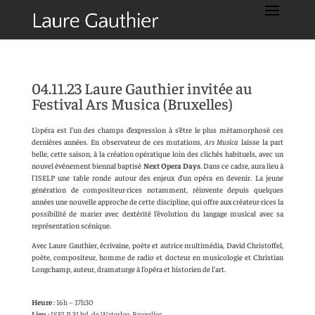
04.11.23 Laure Gauthier invitée au
Festival Ars Musica (Bruxelles)
L’opéra est l’un des champs d’expression à s’être le plus métamorphosé ces
dernières années. En observateur de ces mutations,
Ars Musica
laisse la part
belle, cette saison, à la création opératique loin des clichés habituels, avec un
nouvel événement biennal baptisé
Next Opera Days
. Dans ce cadre, aura lieu à
l’ISELP une table ronde autour des enjeux d’un opéra en devenir. La jeune
génération de compositeur·rices notamment, réinvente depuis quelques
années une nouvelle approche de cette discipline, qui offre aux créateur·rices la
possibilité de marier avec dextérité l’évolution du langage musical avec sa
représentation scénique.
Avec Laure Gauthier, écrivaine, poète et autrice multimédia, David Christoffel,
poète, compositeur, homme de radio et docteur en musicologie et Christian
Longchamp, auteur, dramaturge à l’opéra et historien de l’art.
Heure
:
16h – 17h30
Lieu
:
ISELP, 31 bd. de Waterloo, Bruxelles