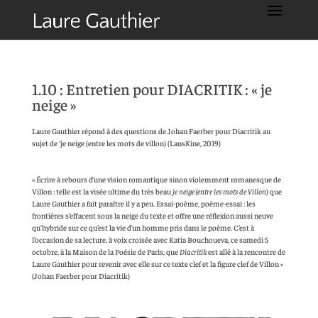
1.10 : Entretien pour DIACRITIK : « je
neige »
Laure Gauthier répond à des questions de Johan Faerber pour Diacritik au
sujet de ‘je neige (entre les mots de villon) (LansKine, 2019)
« Écrire à rebours d’une vision romantique sinon violemment romanesque de
Villon : telle est la visée ultime du très beau
je neige (entre les mots de Villon
) que
Laure Gauthier a fait paraître il y a peu. Essai-poème, poème-essai : les
frontières s’effacent sous la neige du texte et offre une réflexion aussi neuve
qu’hybride sur ce qu’est la vie d’un homme pris dans le poème. C’est à
l’occasion de sa lecture, à voix croisée avec Katia Bouchoueva, ce samedi 5
octobre, à la Maison de la Poésie de Paris, que
Diacritik
est allé à la rencontre de
Laure Gauthier pour revenir avec elle sur ce texte clef et la figure clef de Villon »
(Johan Faerber pour Diacritik)